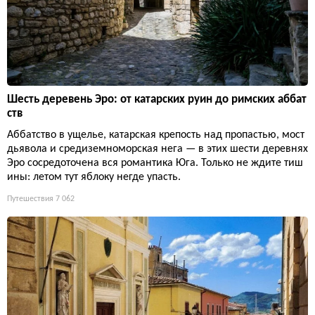
Шесть деревень Эро: от катарских руин до римских аббат
ств
Аббатство в ущелье, катарская крепость над пропастью, мост
дьявола и средиземноморская нега — в этих шести деревнях
Эро сосредоточена вся романтика Юга. Только не ждите тиш
ины: летом тут яблоку негде упасть.
Путешествия
7 062