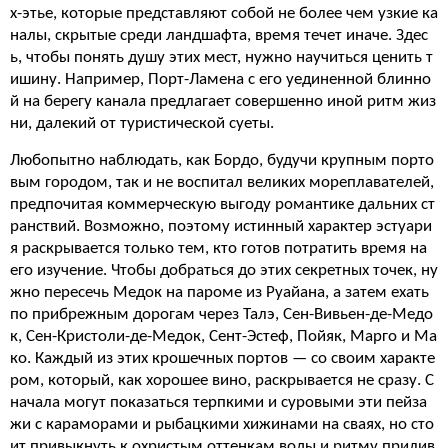
х-этье, которые представляют собой не более чем узкие ка
налы, скрытые среди ландшафта, время течет иначе. Здес
ь, чтобы понять душу этих мест, нужно научиться ценить т
ишину. Например, Порт-Ламена с его уединенной блинно
й на берегу канала предлагает совершенно иной ритм жиз
ни, далекий от туристической суеты.
Любопытно наблюдать, как Бордо, будучи крупным порто
вым городом, так и не воспитал великих мореплавателей,
предпочитая коммерческую выгоду романтике дальних ст
ранствий. Возможно, поэтому истинный характер эстуари
я раскрывается только тем, кто готов потратить время на
его изучение. Чтобы добраться до этих секретных точек, ну
жно пересечь Медок на пароме из Руайана, а затем ехать
по прибрежным дорогам через Талэ, Сен-Вивьен-де-Медо
к, Сен-Кристоли-де-Медок, Сент-Эстеф, Пойяк, Марго и Ма
ко. Каждый из этих крошечных портов — со своим характе
ром, который, как хорошее вино, раскрывается не сразу. С
начала могут показаться терпкими и суровыми эти пейза
жи с караморами и рыбацкими хижинами на сваях, но сто
ит привыкнуть к охристым оттенкам воды и ритму прилив