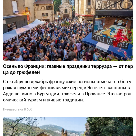
Осень во Франции: главные праздники терруара — от пер
ца до трюфелей
С октября по декабрь французские регионы отмечают сбор у
рожая шумными фестивалями: перец в Эспелетт, каштаны в
Ардеше, вино в Бургундии, трюфели в Провансе. Это гастрон
омический туризм и живые традиции.
Путешествия
8 630