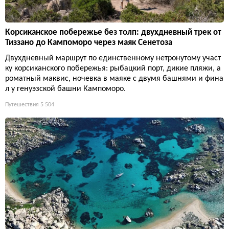
Корсиканское побережье без толп: двухдневный трек от
Тиззано до Кампоморо через маяк Сенетоза
Двухдневный маршрут по единственному нетронутому участ
ку корсиканского побережья: рыбацкий порт, дикие пляжи, а
роматный маквис, ночевка в маяке с двумя башнями и фина
л у генуэзской башни Кампоморо.
Путешествия
5 504