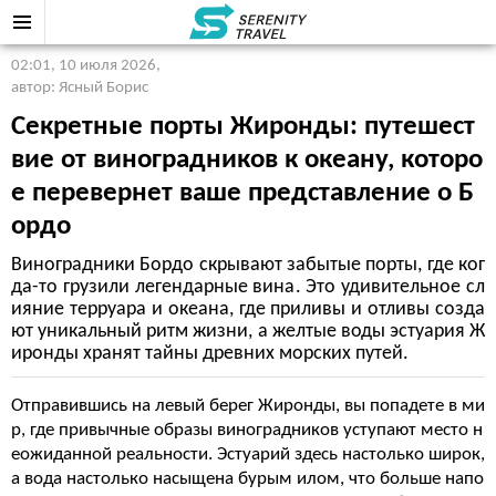
02:01, 10 июля 2026
,
автор: Ясный Борис
Секретные порты Жиронды: путешест
вие от виноградников к океану, которо
е перевернет ваше представление о Б
ордо
Виноградники Бордо скрывают забытые порты, где ког
да-то грузили легендарные вина. Это удивительное сл
ияние терруара и океана, где приливы и отливы созда
ют уникальный ритм жизни, а желтые воды эстуария Ж
иронды хранят тайны древних морских путей.
Отправившись на левый берег Жиронды, вы попадете в ми
р, где привычные образы виноградников уступают место н
еожиданной реальности. Эстуарий здесь настолько широк,
а вода настолько насыщена бурым илом, что больше напо