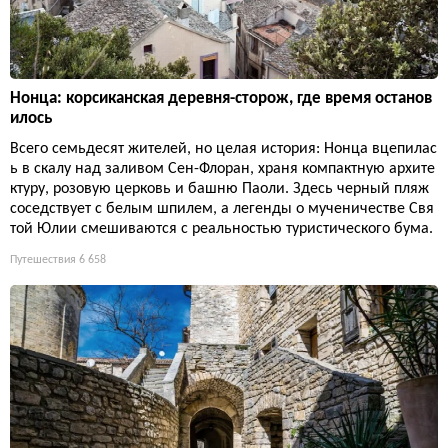
Нонца: корсиканская деревня-сторож, где время останов
илось
Всего семьдесят жителей, но целая история: Нонца вцепилас
ь в скалу над заливом Сен-Флоран, храня компактную архите
ктуру, розовую церковь и башню Паоли. Здесь черный пляж
соседствует с белым шпилем, а легенды о мученичестве Свя
той Юлии смешиваются с реальностью туристического бума.
Путешествия
6 658