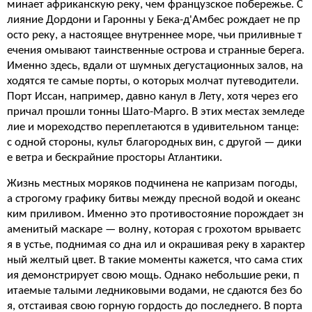
минает африканскую реку, чем французское побережье. С
лияние Дордони и Гаронны у Бека-д'Амбес рождает не пр
осто реку, а настоящее внутреннее море, чьи приливные т
ечения омывают таинственные острова и странные берега.
Именно здесь, вдали от шумных дегустационных залов, на
ходятся те самые порты, о которых молчат путеводители.
Порт Иссан, например, давно канул в Лету, хотя через его
причал прошли тонны Шато-Марго. В этих местах земледе
лие и мореходство переплетаются в удивительном танце:
с одной стороны, культ благородных вин, с другой — дики
е ветра и бескрайние просторы Атлантики.
Жизнь местных моряков подчинена не капризам погоды,
а строгому графику битвы между пресной водой и океанс
ким приливом. Именно это противостояние порождает зн
аменитый маскаре — волну, которая с грохотом врываетс
я в устье, поднимая со дна ил и окрашивая реку в характер
ный желтый цвет. В такие моменты кажется, что сама стих
ия демонстрирует свою мощь. Однако небольшие реки, п
итаемые талыми ледниковыми водами, не сдаются без бо
я, отстаивая свою горную гордость до последнего. В порта