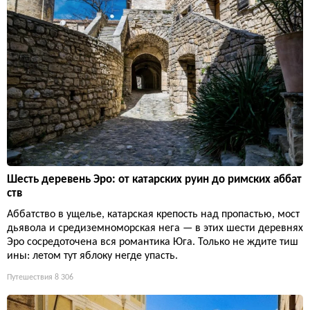
Шесть деревень Эро: от катарских руин до римских аббат
ств
Аббатство в ущелье, катарская крепость над пропастью, мост
дьявола и средиземноморская нега — в этих шести деревнях
Эро сосредоточена вся романтика Юга. Только не ждите тиш
ины: летом тут яблоку негде упасть.
Путешествия
8 306