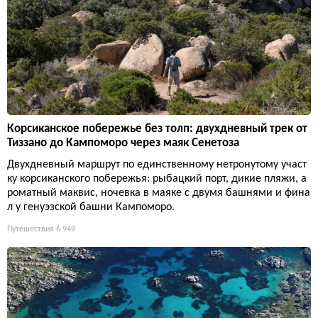
Корсиканское побережье без толп: двухдневный трек от
Тиззано до Кампоморо через маяк Сенетоза
Двухдневный маршрут по единственному нетронутому участ
ку корсиканского побережья: рыбацкий порт, дикие пляжи, а
роматный маквис, ночевка в маяке с двумя башнями и фина
л у генуэзской башни Кампоморо.
Путешествия
6 949