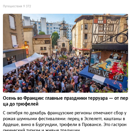
Путешествия
9 372
Осень во Франции: главные праздники терруара — от пер
ца до трюфелей
С октября по декабрь французские регионы отмечают сбор у
рожая шумными фестивалями: перец в Эспелетт, каштаны в
Ардеше, вино в Бургундии, трюфели в Провансе. Это гастрон
омический туризм и живые традиции.