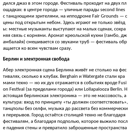
дился джаз в этом городе. Фестиваль проходит на двух пл
ощадках: в центре города — уличные парады second lines
с танцующими зрителями, на ипподроме Fair Grounds — с
цены под открытым небом. Здесь играют не только звёзд
ы: местные музыканты выступают на малых сценах, сохра
няя связь с корнями. Аромат креольской кухни (гамбо, дж
амбалайя) смешивается со звуками труб — фестиваль обр
ащается ко всем чувствам сразу.
Берлин и электронная свобода
Абер электронная сцена Берлина живёт не столько на фес
тивалях, сколько в клубах. Berghain и Watergate стали хра
мами техно — но их дух отражается в событиях вроде Fusi
on Festival (за пределами города) или Lollapalooza Berlin. Н
астоящая берлинская электроника — это не массовость, а
культура: вход по принципу «ты должен соответствовать»,
танцполы без селфи, музыка до рассвета без коммерчески
х перерывов. Город остаётся столицей техно не благодаря
фестивалям, а благодаря подполью, которое выжило посл
е падения стены и превратило заброшенные пространства