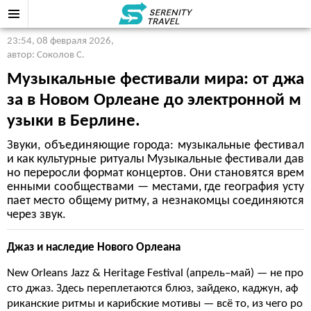
23:54, 08 февраля 2026
,
автор: Соколов С.
Музыкальные фестивали мира: от джа
за в Новом Орлеане до электронной м
узыки в Берлине.
Звуки, объединяющие города: музыкальные фестивал
и как культурные ритуалы Музыкальные фестивали дав
но переросли формат концертов. Они становятся врем
енными сообществами — местами, где география усту
пает место общему ритму, а незнакомцы соединяются
через звук.
Джаз и наследие Нового Орлеана
New Orleans Jazz & Heritage Festival (апрель–май) — не про
сто джаз. Здесь переплетаются блюз, зайдеко, каджун, аф
риканские ритмы и карибские мотивы — всё то, из чего ро