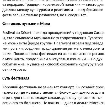
ез иерархии. Традиция «оранжевой палатки» — место для
диалога между культурами и религиями — подчёркивает:
фестиваль не только развлекает, но и соединяет.
Фестиваль пустыни в Мали
Festival au Désert, некогда проходивший у подножия Сахар
ы, стал символом музыкального сопротивления. Туарегск
ие музыканты (вроде группы Tinariwen) играли под звёзда
ми пустыни, соединяя традиционные ритмы с электрогита
рами. После запрета фестиваля из-за конфликтов в регион
е музыканты продолжили выступать в изгнании — но дух
события жив: музыка как способ сохранить культуру в усл
овиях угрозы.
Суть фестиваля
Хороший фестиваль не заменяет концерт. Он создаёт прос
транство, где музыка становится фоном для другого: для в
стреч, для тишины между сетами, для ощущения, что ты ч
асть чего-то большего. Не важно — джаз в дельте Миссиси