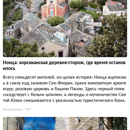
Нонца: корсиканская деревня-сторож, где время останов
илось
Всего семьдесят жителей, но целая история: Нонца вцепилас
ь в скалу над заливом Сен-Флоран, храня компактную архите
ктуру, розовую церковь и башню Паоли. Здесь черный пляж
соседствует с белым шпилем, а легенды о мученичестве Свя
той Юлии смешиваются с реальностью туристического бума.
Путешествия
7 957