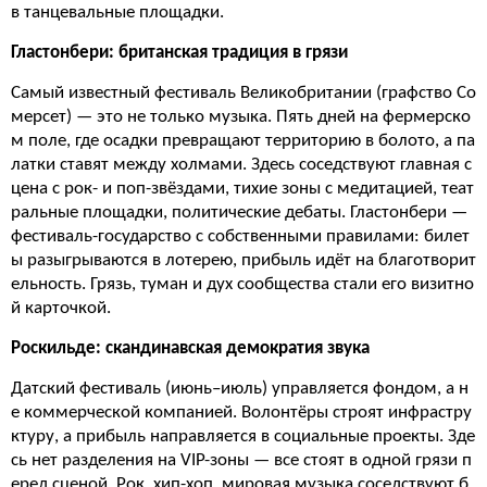
в танцевальные площадки.
Гластонбери: британская традиция в грязи
Самый известный фестиваль Великобритании (графство Со
мерсет) — это не только музыка. Пять дней на фермерско
м поле, где осадки превращают территорию в болото, а па
латки ставят между холмами. Здесь соседствуют главная с
цена с рок- и поп-звёздами, тихие зоны с медитацией, теат
ральные площадки, политические дебаты. Гластонбери —
фестиваль-государство с собственными правилами: билет
ы разыгрываются в лотерею, прибыль идёт на благотворит
ельность. Грязь, туман и дух сообщества стали его визитно
й карточкой.
Роскильде: скандинавская демократия звука
Датский фестиваль (июнь–июль) управляется фондом, а н
е коммерческой компанией. Волонтёры строят инфрастру
ктуру, а прибыль направляется в социальные проекты. Зде
сь нет разделения на VIP-зоны — все стоят в одной грязи п
еред сценой. Рок, хип-хоп, мировая музыка соседствуют б