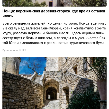
Нонца: корсиканская деревня-сторож, где время останов
илось
Всего семьдесят жителей, но целая история: Нонца вцепилас
ь в скалу над заливом Сен-Флоран, храня компактную архите
ктуру, розовую церковь и башню Паоли. Здесь черный пляж
соседствует с белым шпилем, а легенды о мученичестве Свя
той Юлии смешиваются с реальностью туристического бума.
Путешествия
9 192