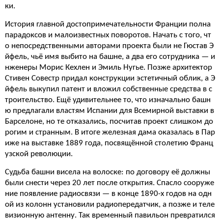
ки.
История главной достопримечательности Франции полна
парадоксов и малоизвестных поворотов. Начать с того, чт
о непосредственными авторами проекта были не Гюстав Э
йфель, чьё имя выбито на башне, а два его сотрудника — и
нженеры Морис Кехлен и Эмиль Нугье. Позже архитектор
Стивен Совестр придал конструкции эстетичный облик, а Э
йфель выкупил патент и вложил собственные средства в с
троительство. Ещё удивительнее то, что изначально башн
ю предлагали властям Испании для Всемирной выставки в
Барселоне, но те отказались, посчитав проект слишком до
рогим и странным. В итоге железная дама оказалась в Пар
иже на выставке 1889 года, посвящённой столетию Франц
узской революции.
Судьба башни висела на волоске: по договору её должны
были снести через 20 лет после открытия. Спасло сооруже
ние появление радиосвязи — в конце 1890-х годов на одн
ой из колонн установили радиопередатчик, а позже и теле
визионную антенну. Так временный павильон превратился