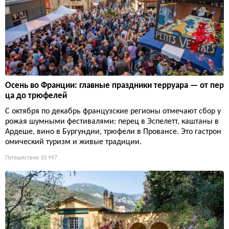
Осень во Франции: главные праздники терруара — от пер
ца до трюфелей
С октября по декабрь французские регионы отмечают сбор у
рожая шумными фестивалями: перец в Эспелетт, каштаны в
Ардеше, вино в Бургундии, трюфели в Провансе. Это гастрон
омический туризм и живые традиции.
Путешествия
10 997