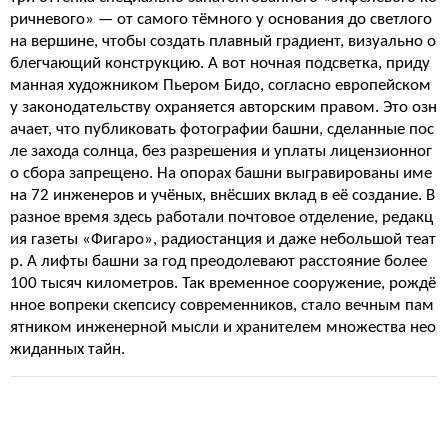
ричневого» — от самого тёмного у основания до светлого
на вершине, чтобы создать плавный градиент, визуально о
блегчающий конструкцию. А вот ночная подсветка, приду
манная художником Пьером Бидо, согласно европейском
у законодательству охраняется авторским правом. Это озн
ачает, что публиковать фотографии башни, сделанные пос
ле захода солнца, без разрешения и уплаты лицензионног
о сбора запрещено. На опорах башни выгравированы име
на 72 инженеров и учёных, внёсших вклад в её создание. В
разное время здесь работали почтовое отделение, редакц
ия газеты «Фигаро», радиостанция и даже небольшой теат
р. А лифты башни за год преодолевают расстояние более
100 тысяч километров. Так временное сооружение, рождё
нное вопреки скепсису современников, стало вечным пам
ятником инженерной мысли и хранителем множества нео
жиданных тайн.