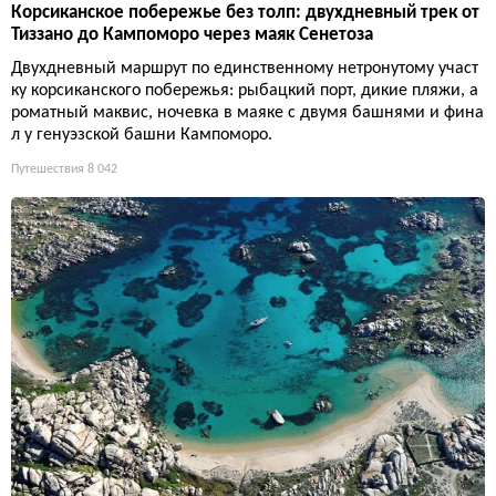
Корсиканское побережье без толп: двухдневный трек от
Тиззано до Кампоморо через маяк Сенетоза
Двухдневный маршрут по единственному нетронутому участ
ку корсиканского побережья: рыбацкий порт, дикие пляжи, а
роматный маквис, ночевка в маяке с двумя башнями и фина
л у генуэзской башни Кампоморо.
Путешествия
8 042