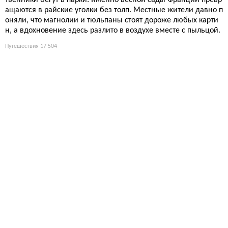
твенники бегут в парки: именно весной сады Франции превр
ащаются в райские уголки без толп. Местные жители давно п
оняли, что магнолии и тюльпаны стоят дороже любых карти
н, а вдохновение здесь разлито в воздухе вместе с пыльцой.
Путешествия
17 504