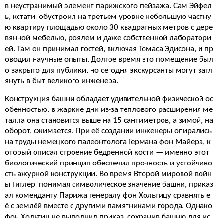
в неустранимый элемент парижского пейзажа. Сам Эйфел
ь, кстати, обустроил на третьем уровне небольшую частну
ю квартиру площадью около 30 квадратных метров с дере
вянной мебелью, роялем и даже собственной лаборатори
ей. Там он принимал гостей, включая Томаса Эдисона, и пр
оводил научные опыты. Долгое время это помещение был
о закрыто для публики, но сегодня экскурсанты могут загл
януть в быт великого инженера.
Конструкция башни обладает удивительной физической ос
обенностью: в жаркие дни из-за теплового расширения ме
талла она становится выше на 15 сантиметров, а зимой, на
оборот, сжимается. При её создании инженеры опирались
на труды немецкого палеонтолога Германа фон Майера, к
оторый описал строение бедренной кости — именно этот
биологический принцип обеспечил прочность и устойчиво
сть ажурной конструкции. Во время Второй мировой войн
ы Гитлер, понимая символическое значение башни, приказ
ал коменданту Парижа генералу фон Хольтицу сравнять е
ё с землёй вместе с другими памятниками города. Однако
фон Хольтиц не выполнил приказ, сохранив башню для ис